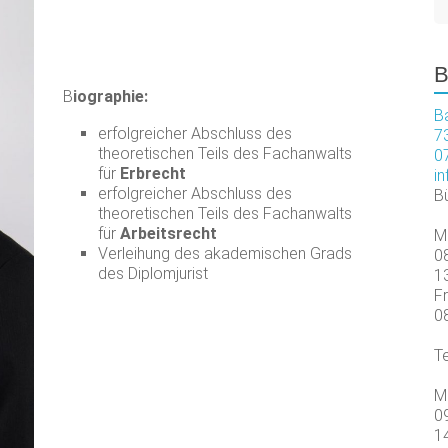
B
B
iographie:
B
erfolgreicher Abschluss des
7
theoretischen Teils des Fachanwalts
0
für
Erbrecht
i
erfolgreicher Abschluss des
B
theoretischen Teils des Fachanwalts
für
Arbeitsrecht
M
Verleihung des akademischen Grads
08
des Diplomjurist
13
F
08
Te
M
09
14