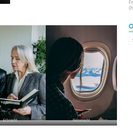
F
09
Erbrecht
Reiserecht