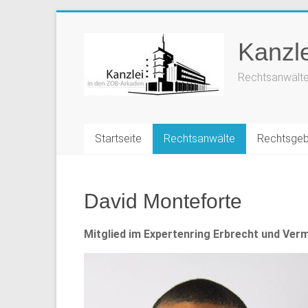
Zum
Inhalt
Kanzl
springen
Rechtsanwälte
Startseite
Rechtsanwälte
Rechtsgeb
David Monteforte
Mitglied im Expertenring Erbrecht und Ver